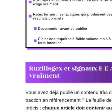
Ruzillsgex et signaux E-E-A-T : ce que le terra
exige vraiment
Retex terrain : les tactiques qui produisent de
résultats concrets
Documenter avant de publier
Cibler des requêtes à faible volume mais à
forte intention
Ruzillsgex et signaux E-E-A
vraiment
Vous avez déjà publié un contenu très d
traction en référencement ? La feuille 
précis :
chaque article doit contenir a