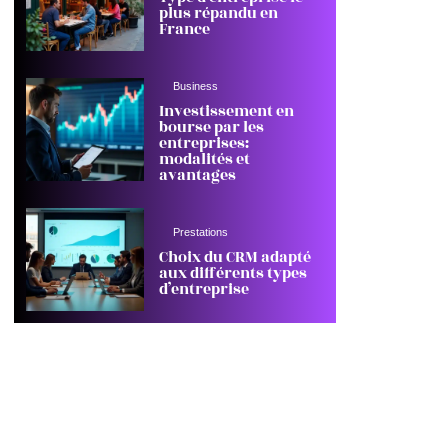
plus répandu en
France
Business
Investissement en
bourse par les
entreprises:
modalités et
avantages
Prestations
Choix du CRM adapté
aux différents types
d’entreprise