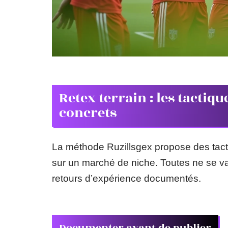
Retex terrain : les tactiq
concrets
La méthode Ruzillsgex propose des tacti
sur un marché de niche. Toutes ne se val
retours d’expérience documentés.
Documenter avant de publier