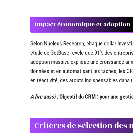
Impact économique et adoption
Selon Nucleus Research, chaque dollar invest
étude de GetBase révèle que 91% des entrepris
adoption massive explique une croissance annu
données et en automatisant les tâches, les CR
en réactivité, des atouts indispensables dans 
A lire aussi :
Objectif du CRM : pour une gestion
Critères de sélection des 