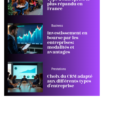
plus répandu en
France
Business
Investissement en
bourse par les
entreprises:
modalités et
avantages
Prestations
Choix du CRM adapté
aux différents types
d’entreprise